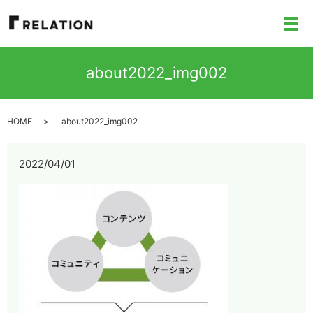
メ
about2022_img002
HOME
about2022_img002
2022/04/01