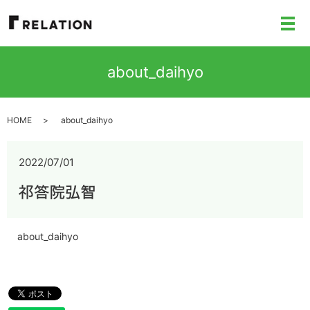
メ
about_daihyo
HOME
about_daihyo
2022/07/01
about_daihyo