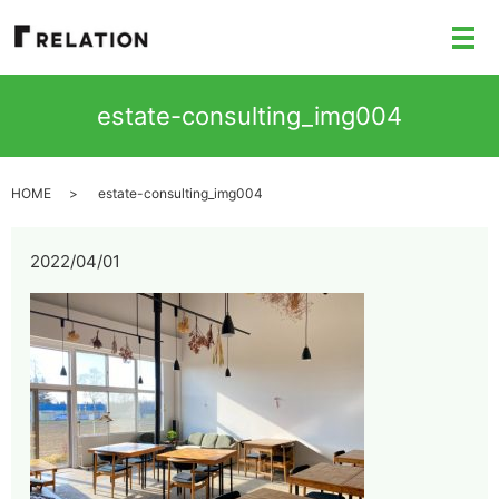
メ
estate-consulting_img004
HOME
estate-consulting_img004
2022/04/01