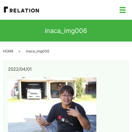
メ
inaca_img006
HOME
inaca_img006
2022/04/01