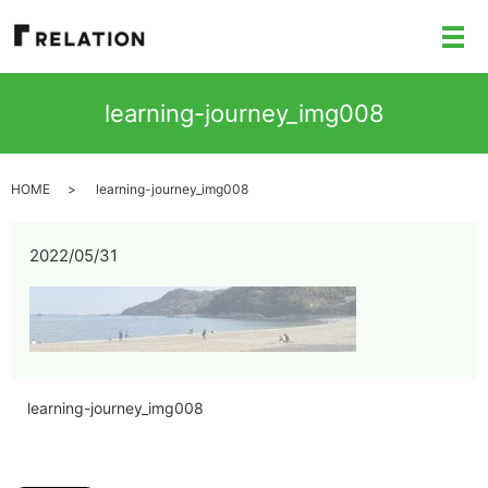
メ
learning-journey_img008
HOME
learning-journey_img008
2022/05/31
learning-journey_img008