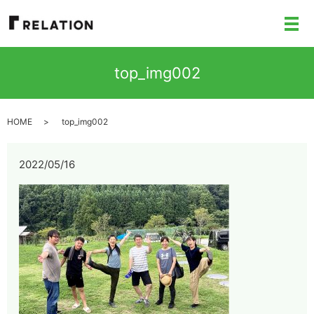
メ
top_img002
HOME
top_img002
2022/05/16